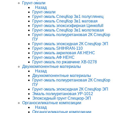
Грунт-эмали
Назад
Грунт-эмали
Грунт-эмаль СпецКор 3в1 полуглянец
Грунт-эмаль СпецКор 3в1 матовая
Грунт-эмаль эпоксиэфирная Цинкоfull
Грунт-эмаль СпецКор 3в1 молотковая
Грунт-эмаль полиуретановая 2К СпецКор
ПУ
Грунт-эмаль эпоксидная 2К СпецКор ЭП
Грунт-эмаль SHIHRAN-110
Грунт-эмаль акриловая АК НЕНС
Грунт-эмаль АФ НЕНС
Грунт-эмаль по ржавчине ХВ-0278
Двухкомпонентные материалы
Назад
Двухкомпонентные материалы
Грунт-эмаль полиуретановая 2К СпецКор
ПУ
Грунт-эмаль эпоксидная 2К СпецКор ЭП
Эмаль полиуретановая УР-1012
Эпоксидный грунт Спецкор-ЭП
Органосиликатные композиции
Назад
Органосиликатные композиции