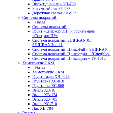
Эпоксидный лак ЭП-730
Битумный лак БТ-577
Дорожная краска АК-517
Системы покрытий
Назад
Системы покрытий
Грунт «Спецкор-ЭП» и грунт-эмаль
«Спецкор-ПУ»
Система покрытий: SHIHRAN-01 +
SHIHRAN® - 111
Система покрытий: ЦинкоFull + SHIHRAN
Система покрытий: Цинкофулл + "СпецКор"
Система покрытий: Цинкофулл + УР-1012
Химстойкие ЛКМ
Назад
Химстойкие ЛКМ
Грунт-эмаль ХВ-0278
Грунтовка ХС-010
Грунтовка ХС-068
Эмаль ХВ-16
Эмаль ХВ-124
Эмаль ХВ-785
Эмаль ХС-710
Лак ХВ-784
Грунты