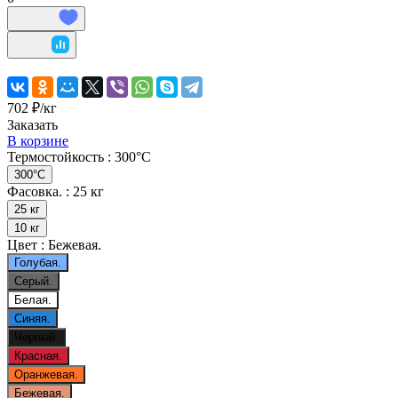
702 ₽/
кг
Заказать
В корзине
Термостойкость :
300°С
300°С
Фасовка. :
25 кг
25 кг
10 кг
Цвет :
Бежевая.
Голубая.
Серый.
Белая.
Синяя.
Черный.
Красная.
Оранжевая.
Бежевая.