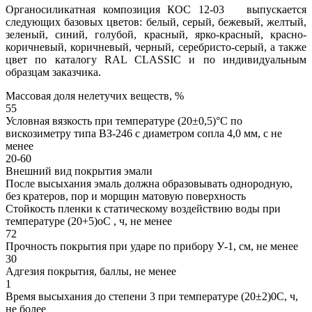
Органосиликатная композиция КОС 12-03 выпускается
следующих базовых цветов: белый, серый, бежевый, желтый,
зеленый, синий, голубой, красный, ярко-красный, красно-
коричневый, коричневый, черный, серебристо-серый, а также
цвет по каталогу RAL CLASSIC и по индивидуальным
образцам заказчика.
Массовая доля нелетучих веществ, %
55
Условная вязкость при температуре (20±0,5)°С по
вискозиметру типа ВЗ-246 с диаметром сопла 4,0 мм, с не
менее
20-60
Внешний вид покрытия эмали
После высыхания эмаль должна образовывать однородную,
без кратеров, пор и морщин матовую поверхность
Стойкость пленки к статическому воздействию воды при
температуре (20+5)оС , ч, не менее
72
Прочность покрытия при ударе по прибору У-1, см, не менее
30
Адгезия покрытия, баллы, не менее
1
Время высыхания до степени 3 при температуре (20±2)0С, ч,
не более