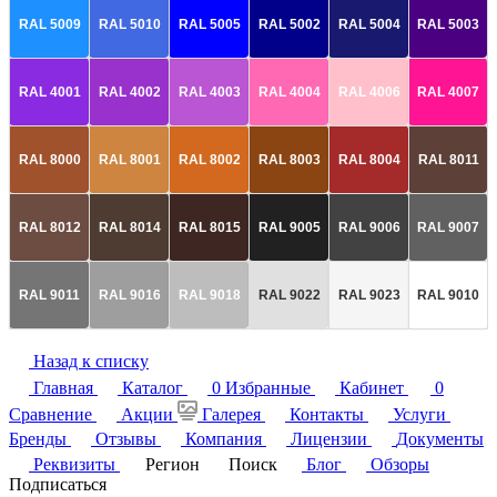
RAL 5009
RAL 5010
RAL 5005
RAL 5002
RAL 5004
RAL 5003
RAL 4001
RAL 4002
RAL 4003
RAL 4004
RAL 4006
RAL 4007
RAL 8000
RAL 8001
RAL 8002
RAL 8003
RAL 8004
RAL 8011
RAL 8012
RAL 8014
RAL 8015
RAL 9005
RAL 9006
RAL 9007
RAL 9011
RAL 9016
RAL 9018
RAL 9022
RAL 9023
RAL 9010
Назад к списку
Главная
Каталог
0
Избранные
Кабинет
0
Сравнение
Акции
Галерея
Контакты
Услуги
Бренды
Отзывы
Компания
Лицензии
Документы
Реквизиты
Регион
Поиск
Блог
Обзоры
Подписаться