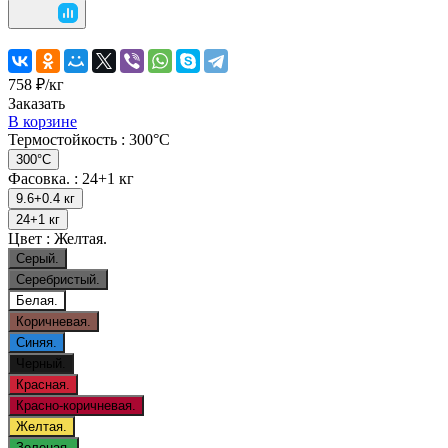
758 ₽/
кг
Заказать
В корзине
Термостойкость :
300°C
300°C
Фасовка. :
24+1 кг
9.6+0.4 кг
24+1 кг
Цвет :
Желтая.
Серый.
Серебристый.
Белая.
Коричневая.
Синяя.
Черный.
Красная.
Красно-коричневая.
Желтая.
Зеленая.