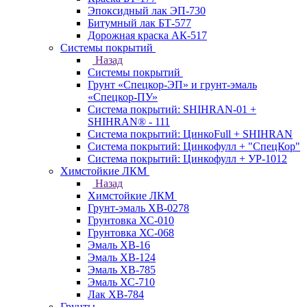
Эпоксидный лак ЭП-730
Битумный лак БТ-577
Дорожная краска АК-517
Системы покрытий
Назад
Системы покрытий
Грунт «Спецкор-ЭП» и грунт-эмаль
«Спецкор-ПУ»
Система покрытий: SHIHRAN-01 +
SHIHRAN® - 111
Система покрытий: ЦинкоFull + SHIHRAN
Система покрытий: Цинкофулл + "СпецКор"
Система покрытий: Цинкофулл + УР-1012
Химстойкие ЛКМ
Назад
Химстойкие ЛКМ
Грунт-эмаль ХВ-0278
Грунтовка ХС-010
Грунтовка ХС-068
Эмаль ХВ-16
Эмаль ХВ-124
Эмаль ХВ-785
Эмаль ХС-710
Лак ХВ-784
Грунты