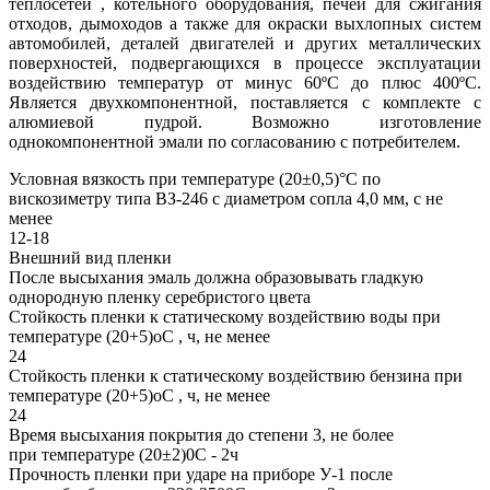
теплосетей , котельного оборудования, печей для сжигания
отходов, дымоходов а также для окраски выхлопных систем
автомобилей, деталей двигателей и других металлических
поверхностей, подвергающихся в процессе эксплуатации
воздействию температур от минус 60ºС до плюс 400ºС.
Является двухкомпонентной, поставляется с комплекте с
алюмиевой пудрой. Возможно изготовление
однокомпонентной эмали по согласованию с потребителем.
Условная вязкость при температуре (20±0,5)°С по
вискозиметру типа ВЗ-246 с диаметром сопла 4,0 мм, с не
менее
12-18
Внешний вид пленки
После высыхания эмаль должна образовывать гладкую
однородную пленку серебристого цвета
Стойкость пленки к статическому воздействию воды при
температуре (20+5)оС , ч, не менее
24
Стойкость пленки к статическому воздействию бензина при
температуре (20+5)оС , ч, не менее
24
Время высыхания покрытия до степени 3, не более
при температуре (20±2)0С - 2ч
Прочность пленки при ударе на приборе У-1 после