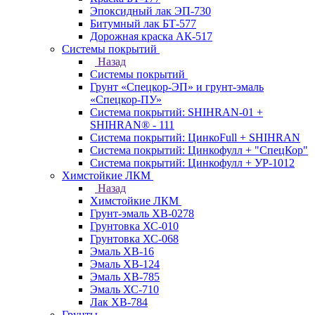
Эпоксидный лак ЭП-730
Битумный лак БТ-577
Дорожная краска АК-517
Системы покрытий
Назад
Системы покрытий
Грунт «Спецкор-ЭП» и грунт-эмаль
«Спецкор-ПУ»
Система покрытий: SHIHRAN-01 +
SHIHRAN® - 111
Система покрытий: ЦинкоFull + SHIHRAN
Система покрытий: Цинкофулл + "СпецКор"
Система покрытий: Цинкофулл + УР-1012
Химстойкие ЛКМ
Назад
Химстойкие ЛКМ
Грунт-эмаль ХВ-0278
Грунтовка ХС-010
Грунтовка ХС-068
Эмаль ХВ-16
Эмаль ХВ-124
Эмаль ХВ-785
Эмаль ХС-710
Лак ХВ-784
Грунты