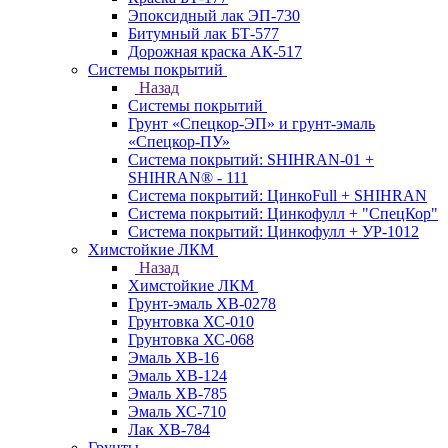
Эпоксидный лак ЭП-730
Битумный лак БТ-577
Дорожная краска АК-517
Системы покрытий
Назад
Системы покрытий
Грунт «Спецкор-ЭП» и грунт-эмаль
«Спецкор-ПУ»
Система покрытий: SHIHRAN-01 +
SHIHRAN® - 111
Система покрытий: ЦинкоFull + SHIHRAN
Система покрытий: Цинкофулл + "СпецКор"
Система покрытий: Цинкофулл + УР-1012
Химстойкие ЛКМ
Назад
Химстойкие ЛКМ
Грунт-эмаль ХВ-0278
Грунтовка ХС-010
Грунтовка ХС-068
Эмаль ХВ-16
Эмаль ХВ-124
Эмаль ХВ-785
Эмаль ХС-710
Лак ХВ-784
Грунты