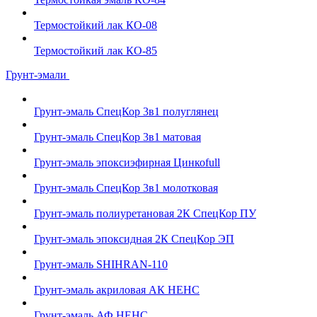
Термостойкий лак КО-08
Термостойкий лак КО-85
Грунт-эмали
Грунт-эмаль СпецКор 3в1 полуглянец
Грунт-эмаль СпецКор 3в1 матовая
Грунт-эмаль эпоксиэфирная Цинкоfull
Грунт-эмаль СпецКор 3в1 молотковая
Грунт-эмаль полиуретановая 2К СпецКор ПУ
Грунт-эмаль эпоксидная 2К СпецКор ЭП
Грунт-эмаль SHIHRAN-110
Грунт-эмаль акриловая АК НЕНС
Грунт-эмаль АФ НЕНС