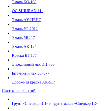
Эмаль КО-198
ОС SHIHRAN 111
Эмаль АУ-НЕНС
Эмаль УР-1012
Эмаль МС-17
Эмаль АК-124
Краска БТ-177
Эпоксидный лак ЭП-730
Битумный лак БТ-577
Дорожная краска АК-517
Системы покрытий
Грунт «Спецкор-ЭП» и грунт-эмаль «Спецкор-ПУ»