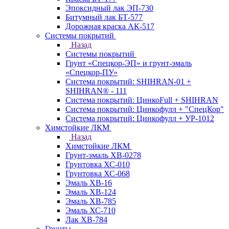
Эпоксидный лак ЭП-730
Битумный лак БТ-577
Дорожная краска АК-517
Системы покрытий
Назад
Системы покрытий
Грунт «Спецкор-ЭП» и грунт-эмаль
«Спецкор-ПУ»
Система покрытий: SHIHRAN-01 +
SHIHRAN® - 111
Система покрытий: ЦинкоFull + SHIHRAN
Система покрытий: Цинкофулл + "СпецКор"
Система покрытий: Цинкофулл + УР-1012
Химстойкие ЛКМ
Назад
Химстойкие ЛКМ
Грунт-эмаль ХВ-0278
Грунтовка ХС-010
Грунтовка ХС-068
Эмаль ХВ-16
Эмаль ХВ-124
Эмаль ХВ-785
Эмаль ХС-710
Лак ХВ-784
Грунты