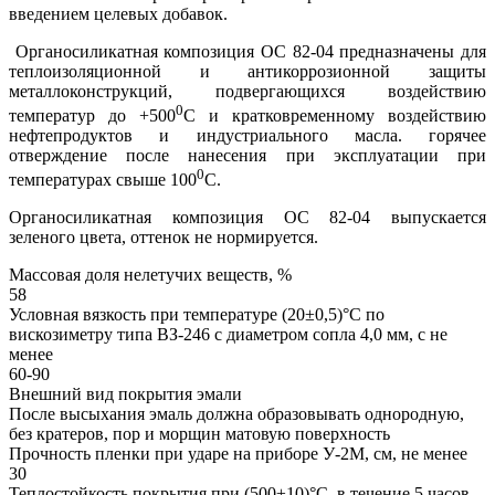
введением целевых добавок.
Органосиликатная композиция ОС 82-04 предназначены для
теплоизоляционной и антикоррозионной защиты
металлоконструкций, подвергающихся воздействию
0
температур до +500
С и кратковременному воздействию
нефтепродуктов и индустриального масла. горячее
отверждение после нанесения при эксплуатации при
0
температурах свыше 100
С.
Органосиликатная композиция ОС 82-04 выпускается
зеленого цвета, оттенок не нормируется.
Массовая доля нелетучих веществ, %
58
Условная вязкость при температуре (20±0,5)°С по
вискозиметру типа ВЗ-246 с диаметром сопла 4,0 мм, с не
менее
60-90
Внешний вид покрытия эмали
После высыхания эмаль должна образовывать однородную,
без кратеров, пор и морщин матовую поверхность
Прочность пленки при ударе на приборе У-2М, см, не менее
30
Теплостойкость покрытия при (500±10)°C, в течение 5 часов