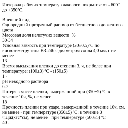
Интервал рабочих температур лакового покрытия: от - 60°С
до +350°С.
Внешний вид
Однородный прозрачный раствор от бесцветного до желтого
цвета
Массовая доля нелетучих веществ, %
30-34
Условная вязкость при температуре (20±0,5)°С по
вискозиметру типа ВЗ-246 с диаметром сопла 4,0 мм, с не
менее
13
Время высыхания пленки до степени 3, ч, не более при
температуре: (100±3) ºС - (150±5)
1 -
рH неводного раствора
6-7
Потеря в массе пленки, выдержанной при (350±5) ºС в
течение 10ч, %, не менее
18
Прочность пленки при ударе, выдержанной в течение 10ч, см,
не менее - при температуре (350±5) ºС; в течение 3
ч,Дж(кгс*см), не менее - при температуре (500±5) ºС
40 -