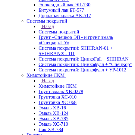
Эпоксидный лак ЭП-730
Битумный лак БТ-577
Дорожная краска АК-517
Системы покрытий
Назад
Системы покрытий
Грунт «Спецкор-ЭП» и грунт-эмаль
«Спецкор-ПУ»
Система покрытий: SHIHRAN-01 +
SHIHRAN® - 111
Система покрытий: ЦинкоFull + SHIHRAN
Система покрытий: Цинкофулл + "СпецКор"
Система покрытий: Цинкофулл + УР-1012
Химстойкие ЛКМ
Назад
Химстойкие ЛКМ
Грунт-эмаль ХВ-0278
Грунтовка ХС-010
Грунтовка ХС-068
Эмаль ХВ-16
Эмаль ХВ-124
Эмаль ХВ-785
Эмаль ХС-710
Лак ХВ-784
Грунты