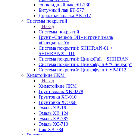
Эпоксидный лак ЭП-730
Битумный лак БТ-577
Дорожная краска АК-517
Системы покрытий
Назад
Системы покрытий
Грунт «Спецкор-ЭП» и грунт-эмаль
«Спецкор-ПУ»
Система покрытий: SHIHRAN-01 +
SHIHRAN® - 111
Система покрытий: ЦинкоFull + SHIHRAN
Система покрытий: Цинкофулл + "СпецКор"
Система покрытий: Цинкофулл + УР-1012
Химстойкие ЛКМ
Назад
Химстойкие ЛКМ
Грунт-эмаль ХВ-0278
Грунтовка ХС-010
Грунтовка ХС-068
Эмаль ХВ-16
Эмаль ХВ-124
Эмаль ХВ-785
Эмаль ХС-710
Лак ХВ-784
Грунты