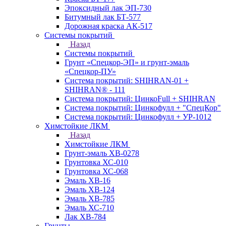
Эпоксидный лак ЭП-730
Битумный лак БТ-577
Дорожная краска АК-517
Системы покрытий
Назад
Системы покрытий
Грунт «Спецкор-ЭП» и грунт-эмаль
«Спецкор-ПУ»
Система покрытий: SHIHRAN-01 +
SHIHRAN® - 111
Система покрытий: ЦинкоFull + SHIHRAN
Система покрытий: Цинкофулл + "СпецКор"
Система покрытий: Цинкофулл + УР-1012
Химстойкие ЛКМ
Назад
Химстойкие ЛКМ
Грунт-эмаль ХВ-0278
Грунтовка ХС-010
Грунтовка ХС-068
Эмаль ХВ-16
Эмаль ХВ-124
Эмаль ХВ-785
Эмаль ХС-710
Лак ХВ-784
Грунты