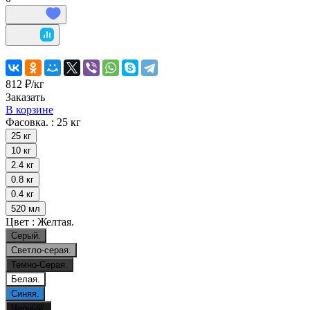
812 ₽/
кг
Заказать
В корзине
Фасовка. :
25 кг
25 кг
10 кг
2.4 кг
0.8 кг
0.4 кг
520 мл
Цвет :
Желтая.
Серый.
Светло-серая.
Темно-Серая.
Белая.
Синяя.
Черный.