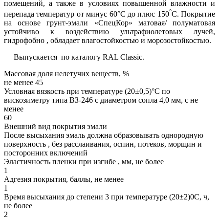
помещений, а также в условиях повышенной влажности и
°
перепада температур от минус 60°С до плюс 150
С. Покрытие
на основе грунт-эмали «СпецКор» матовая/ полуматовая
устойчиво к воздействию ультрафиолетовых лучей,
гидрофобно , обладает влагостойкостью и морозостойкостью.
Выпускается по каталогу RAL Classic.
Массовая доля нелетучих веществ, %
не менее 45
Условная вязкость при температуре (20±0,5)°С по
вискозиметру типа ВЗ-246 с диаметром сопла 4,0 мм, с не
менее
60
Внешний вид покрытия эмали
После высыхания эмаль должна образовывать однородную
поверхность , без расслаивания, оспин, потеков, морщин и
посторонних включений
Эластичность пленки при изгибе , мм, не более
1
Адгезия покрытия, баллы, не менее
1
Время высыхания до степени 3 при температуре (20±2)0С, ч,
не более
2